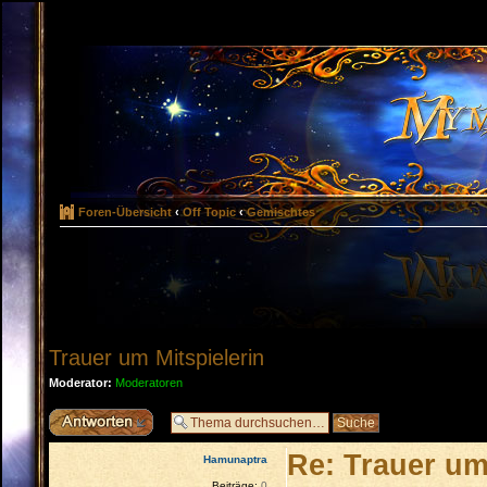
Foren-Übersicht
‹
Off Topic
‹
Gemischtes
Trauer um Mitspielerin
Moderator:
Moderatoren
Antwort erstellen
Re: Trauer um
Hamunaptra
Beiträge:
0