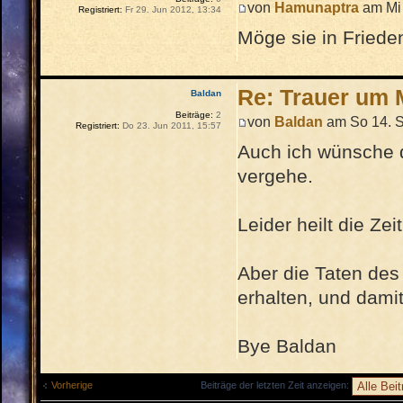
von
Hamunaptra
am Mi 
Registriert:
Fr 29. Jun 2012, 13:34
Möge sie in Friede
Re: Trauer um M
Baldan
Beiträge:
2
von
Baldan
am So 14. S
Registriert:
Do 23. Jun 2011, 15:57
Auch ich wünsche d
vergehe.
Leider heilt die Ze
Aber die Taten de
erhalten, und dami
Bye Baldan
Vorherige
Beiträge der letzten Zeit anzeigen: