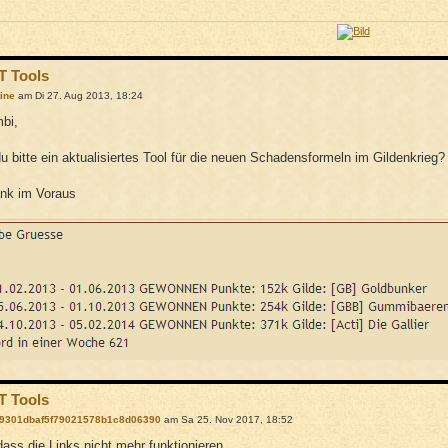
T Tools
tine
am Di 27. Aug 2013, 18:24
bi,
 du bitte ein aktualisiertes Tool für die neuen Schadensformeln im Gildenkrieg?
ank im Voraus
T Tools
9301dbaf5f79021578b1c8d06390
am Sa 25. Nov 2017, 18:52
ass die Links nicht mehr funktionieren...