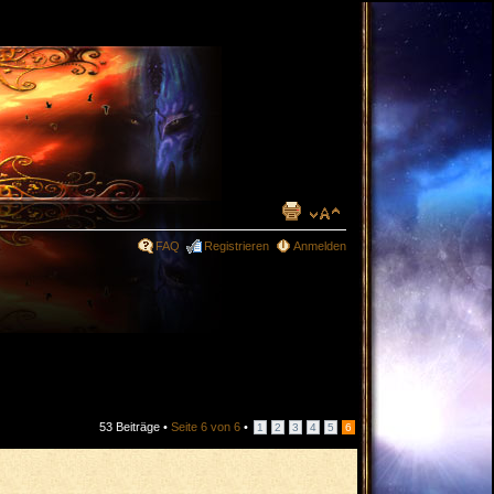
FAQ
Registrieren
Anmelden
53 Beiträge •
Seite
6
von
6
•
1
2
3
4
5
6