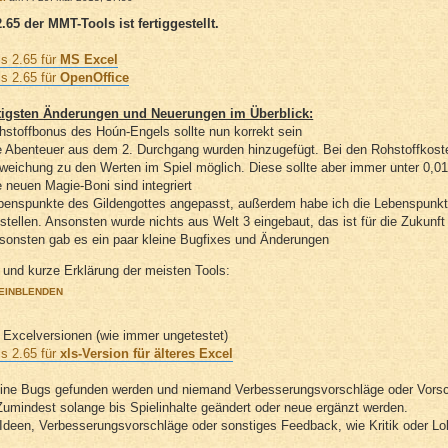
.65 der MMT-Tools ist fertiggestellt.
s 2.65 für
MS Excel
s 2.65 für
OpenOffice
tigsten Änderungen und Neuerungen im Überblick:
hstoffbonus des Hoún-Engels sollte nun korrekt sein
e Abenteuer aus dem 2. Durchgang wurden hinzugefügt. Bei den Rohstoffkoste
weichung zu den Werten im Spiel möglich. Diese sollte aber immer unter 0,0
e neuen Magie-Boni sind integriert
benspunkte des Gildengottes angepasst, außerdem habe ich die Lebenspunkte
nstellen. Ansonsten wurde nichts aus Welt 3 eingebaut, das ist für die Zukunft
sonsten gab es ein paar kleine Bugfixes und Änderungen
 und kurze Erklärung der meisten Tools:
EINBLENDEN
e Excelversionen (wie immer ungetestet)
s 2.65 für
xls-Version für älteres Excel
ine Bugs gefunden werden und niemand Verbesserungsvorschläge oder Vorschlä
Zumindest solange bis Spielinhalte geändert oder neue ergänzt werden.
Ideen, Verbesserungsvorschläge oder sonstiges Feedback, wie Kritik oder Lo