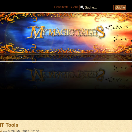
Erweiterte Suche
Spieltaktiken
‹
Archiv
T Tools
bi
am Fr 29. Mär 2013, 17:50