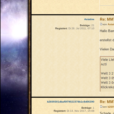
Re: MM
Astatine
von
Asta
Beiträge:
21
Registriert:
Di 26. Jul 2011, 07:10
Hallo Bam
erstellst
Vielen D
Re: MM
b2609301dbaf5f79021578b1c8d06390
von
b260
Beiträge:
1
Registriert:
Di 14. Nov 2017, 15:08
Schade, d