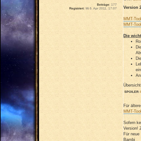
Beiträge:
177
Version 2
Registriert:
Mi 6. Apr 2011, 17:07
MMT-Tool
MMT-Tool
Die wich
Ro
Di
Ab
Di
Le
ei
An
Übersicht
SPOILER:
Für älter
MMT-Tool
Sofern ke
Version! 
Für neue 
Bambi