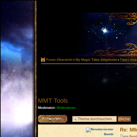
Foren-Übersicht
‹
My Magic Tales Allgemein
‹
Tipps und 
MMT Tools
Moderator:
Moderatoren
Antwort erstellen
Re: MM
Bambi
von
Bam