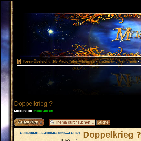
Foren-Übersicht
‹
My Magic Tales Allgemein
‹
Fragen und Meinungen
‹
Doppelkrieg ?
Moderator:
Moderatoren
Antwort erstellen
Doppelkrieg 
4860596b83c9d4099d421826ac640051
Beiträge:
6