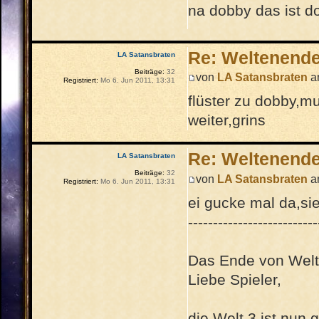
na dobby das ist d
Re: Weltenend
LA Satansbraten
Beiträge:
32
von
LA Satansbraten
am
Registriert:
Mo 6. Jun 2011, 13:31
flüster zu dobby,mu
weiter,grins
Re: Weltenend
LA Satansbraten
Beiträge:
32
von
LA Satansbraten
am
Registriert:
Mo 6. Jun 2011, 13:31
ei gucke mal da,sie
--------------------------
Das Ende von Welt
Liebe Spieler,
die Welt 3 ist nun 