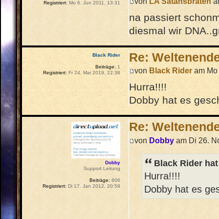
von
LA Satansbraten
am
Registriert:
Mo 6. Jun 2011, 13:31
na passiert schonm
diesmal wir DNA..g
Re: Weltenend
Black Rider
Beiträge:
1
von
Black Rider
am Mo 
Registriert:
Fr 24. Mai 2019, 22:38
Hurra!!!!
Dobby hat es gescha
Re: Weltenend
von
Dobby
am Di 26. N
Black Rider hat
Dobby
Support Leitung
Hurra!!!!
Beiträge:
606
Registriert:
Di 17. Jan 2012, 20:59
Dobby hat es ges