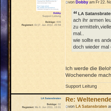
von
Dobby
am Fr 22. No
LA Satansbrate
Dobby
Support Leitung
ach ihr armen leu
Beiträge:
606
Registriert:
Di 17. Jan 2012, 20:59
zu ermitteln,viel
mal..
wie sollte es and
doch wieder mal 
Ich werde die Belo
Wochenende mache
Support Leitung
Re: Weltenend
LA Satansbraten
Beiträge:
32
von
LA Satansbraten
am
Registriert:
Mo 6. Jun 2011, 13:31