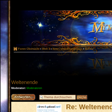
Foren-Übersicht
‹
Welt 3
‹
News und Changelogs
‹
Archiv
Weltenende
Moderator:
Moderatoren
Antwort erstellen
Re: Weltenen