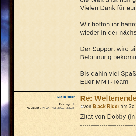
Vielen Dank für eu
Wir hoffen ihr hatt
wieder in der näc
Der Support wird s
Belohnung bekomme
Bis dahin viel Spa
Euer MMT-Team
Re: Weltenend
Black Rider
Beiträge:
1
von
Black Rider
am So 2
Registriert:
Fr 24. Mai 2019, 22:38
Zitat von Dobby (in
--------------------------