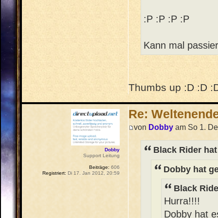
:P :P :P :P
Kann mal passier
Thumbs up :D :D :
Re: Weltenend
von
Dobby
am So 1. De
Black Rider hat
Dobby
Support Leitung
Dobby hat ge
Beiträge:
606
Registriert:
Di 17. Jan 2012, 20:59
Black Ride
Hurra!!!!
Dobby hat es