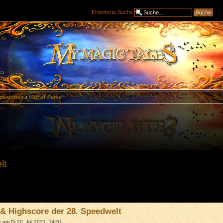
Erweiterte Suche
ussionen
‹
Hall of Fame
lt
 & Highscore der 28. Speedwelt
k
am Di 20. Jul 2021, 14:51