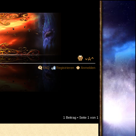
FAQ
Registrieren
Anmelden
1 Beitrag • Seite
1
von
1