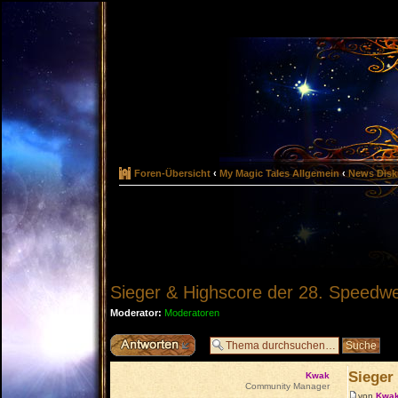
Foren-Übersicht
‹
My Magic Tales Allgemein
‹
News Disk
Sieger & Highscore der 28. Speedwe
Moderator:
Moderatoren
Antwort erstellen
Sieger
Kwak
Community Manager
von
Kwa