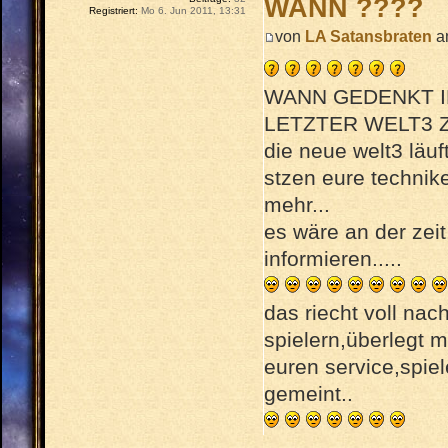
WANN ????
Registriert:
Mo 6. Jun 2011, 13:31
von
LA Satansbraten
am
WANN GEDENKT I
LETZTER WELT3 
die neue welt3 läuf
stzen eure technike
mehr...
es wäre an der zei
informieren.....
das riecht voll na
spielern,überlegt m
euren service,spiel
gemeint..