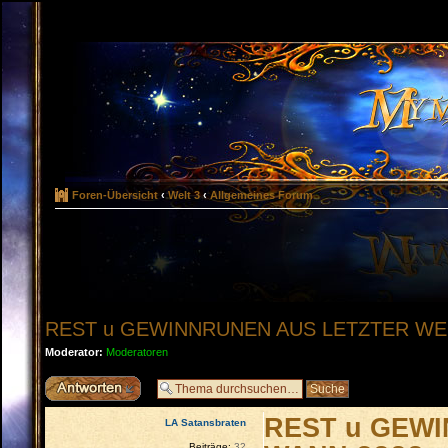
Foren-Übersicht
‹
Welt 3
‹
Allgemeines Forum
REST u GEWINNRUNEN AUS LETZTER WE
Moderator:
Moderatoren
Antwort erstellen
REST u GEWI
LA Satansbraten
Beiträge:
32