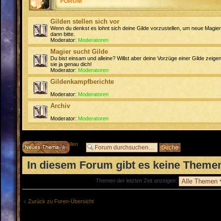
FORUM
Gilden stellen sich vor
Wenn du denkst es lohnt sich deine Gilde vorzustellen, um neue Magie
dann bitte.
Moderator:
Moderatoren
Magier sucht Gilde
Du bist einsam und alleine? Willst aber deine Vorzüge einer Gilde zeigen
sie ja genau dich!
Moderator:
Moderatoren
Gildenkampfberichte
Moderator:
Moderatoren
Archiv
Moderator:
Moderatoren
Neues Thema erstellen
In diesem Forum gibt es keine Themen
Themen der letzten Zeit anzeigen:
Zurück zu Foren-Übersicht