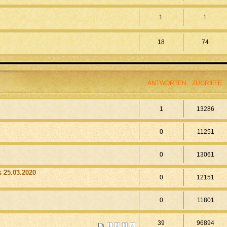
1
1
18
74
ANTWORTEN
ZUGRIFFE
1
13286
0
11251
0
13061
 25.03.2020
0
12151
0
11801
39
96894
1
2
3
4