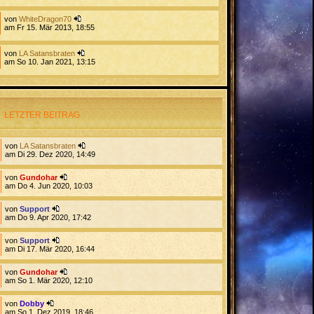
von
WhiteDragon70
am Fr 15. Mär 2013, 18:55
von
LA Satansbraten
am So 10. Jan 2021, 13:15
LETZTER BEITRAG
von
LA Satansbraten
am Di 29. Dez 2020, 14:49
von
Gundohar
am Do 4. Jun 2020, 10:03
von
Support
am Do 9. Apr 2020, 17:42
von
Support
am Di 17. Mär 2020, 16:44
von
Gundohar
am So 1. Mär 2020, 12:10
von
Dobby
am So 1. Dez 2019, 18:46