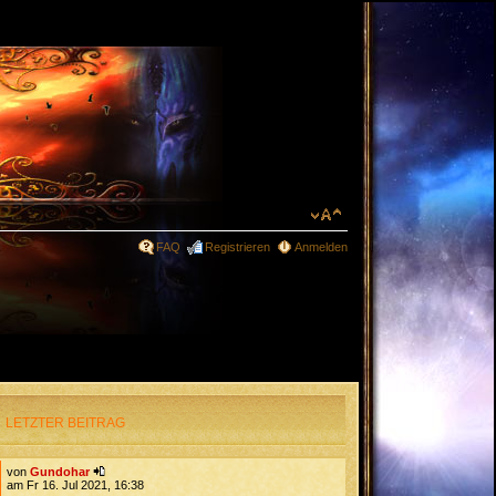
FAQ
Registrieren
Anmelden
LETZTER BEITRAG
von
Gundohar
am Fr 16. Jul 2021, 16:38