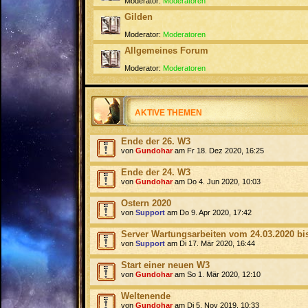
Moderator:
Moderatoren
Gilden
Moderator:
Moderatoren
Allgemeines Forum
Moderator:
Moderatoren
AKTIVE THEMEN
Ende der 26. W3
von
Gundohar
am Fr 18. Dez 2020, 16:25
Ende der 24. W3
von
Gundohar
am Do 4. Jun 2020, 10:03
Ostern 2020
von
Support
am Do 9. Apr 2020, 17:42
Server Wartungsarbeiten vom 24.03.2020 bis
von
Support
am Di 17. Mär 2020, 16:44
Start einer neuen W3
von
Gundohar
am So 1. Mär 2020, 12:10
Weltenende
von
Gundohar
am Di 5. Nov 2019, 10:33