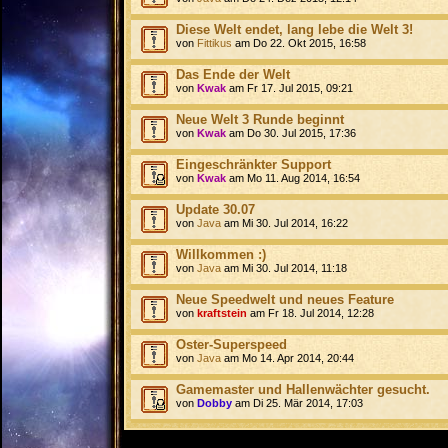
Diese Welt endet, lang lebe die Welt 3!
von
Fittikus
am Do 22. Okt 2015, 16:58
Das Ende der Welt
von
Kwak
am Fr 17. Jul 2015, 09:21
Neue Welt 3 Runde beginnt
von
Kwak
am Do 30. Jul 2015, 17:36
Eingeschränkter Support
von
Kwak
am Mo 11. Aug 2014, 16:54
Update 30.07
von
Java
am Mi 30. Jul 2014, 16:22
Willkommen :)
von
Java
am Mi 30. Jul 2014, 11:18
Neue Speedwelt und neues Feature
von
kraftstein
am Fr 18. Jul 2014, 12:28
Oster-Superspeed
von
Java
am Mo 14. Apr 2014, 20:44
Gamemaster und Hallenwächter gesucht.
von
Dobby
am Di 25. Mär 2014, 17:03