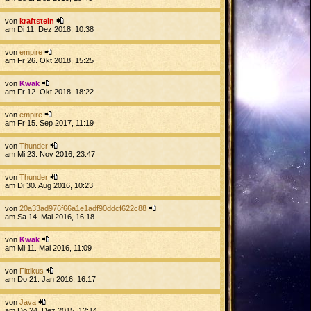
von
kraftstein
am Di 11. Dez 2018, 10:38
von
empire
am Fr 26. Okt 2018, 15:25
von
Kwak
am Fr 12. Okt 2018, 18:22
von
empire
am Fr 15. Sep 2017, 11:19
von
Thunder
am Mi 23. Nov 2016, 23:47
von
Thunder
am Di 30. Aug 2016, 10:23
von
20a33ad976f66a1e1adf90ddcf622c88
am Sa 14. Mai 2016, 16:18
von
Kwak
am Mi 11. Mai 2016, 11:09
von
Fittikus
am Do 21. Jan 2016, 16:17
von
Java
am Do 24. Dez 2015, 12:14