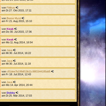
von
Fittikus
am Di 27. Okt 2015, 17:11
von
Boese Mysti
am Fr 21. Aug 2015, 15:10
von
Kwak
am Do 30. Jul 2015, 17:36
von
Kwak
am Mo 11. Aug 2014, 16:54
von
Java
am Mi 30. Jul 2014, 16:22
von
Java
am Mi 30. Jul 2014, 11:18
von
c81dee7b199df13b11c98f1544185dd5
am Fr 18. Jul 2014, 12:43
von
Java
am Mo 14. Apr 2014, 20:44
von
Dobby
am Di 25. Mär 2014, 17:03