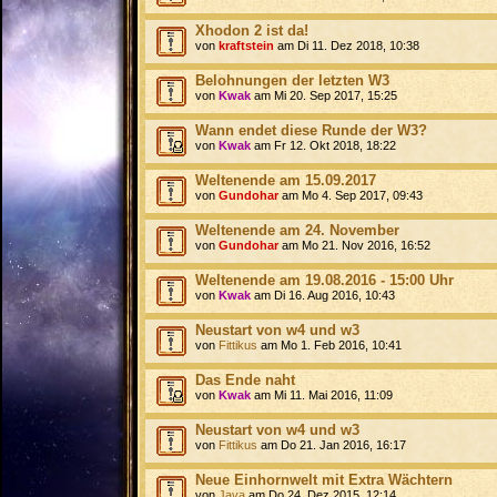
Xhodon 2 ist da!
von
kraftstein
am Di 11. Dez 2018, 10:38
Belohnungen der letzten W3
von
Kwak
am Mi 20. Sep 2017, 15:25
Wann endet diese Runde der W3?
von
Kwak
am Fr 12. Okt 2018, 18:22
Weltenende am 15.09.2017
von
Gundohar
am Mo 4. Sep 2017, 09:43
Weltenende am 24. November
von
Gundohar
am Mo 21. Nov 2016, 16:52
Weltenende am 19.08.2016 - 15:00 Uhr
von
Kwak
am Di 16. Aug 2016, 10:43
Neustart von w4 und w3
von
Fittikus
am Mo 1. Feb 2016, 10:41
Das Ende naht
von
Kwak
am Mi 11. Mai 2016, 11:09
Neustart von w4 und w3
von
Fittikus
am Do 21. Jan 2016, 16:17
Neue Einhornwelt mit Extra Wächtern
von
Java
am Do 24. Dez 2015, 12:14