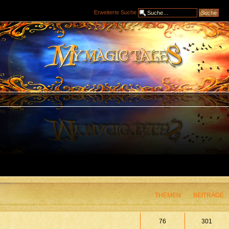
Erweiterte Suche
THEMEN
BEITRÄGE
76
301