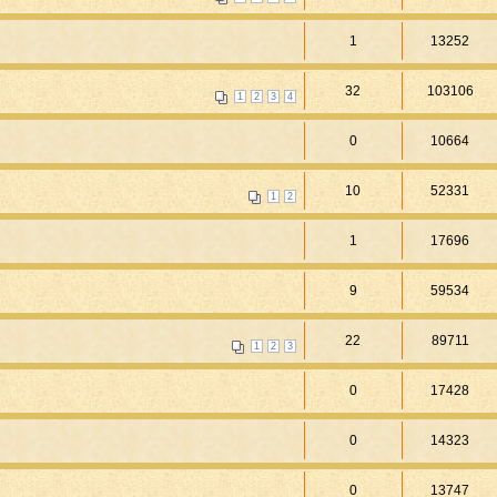
1
13252
32
103106
1
2
3
4
0
10664
10
52331
1
2
1
17696
9
59534
22
89711
1
2
3
0
17428
0
14323
0
13747