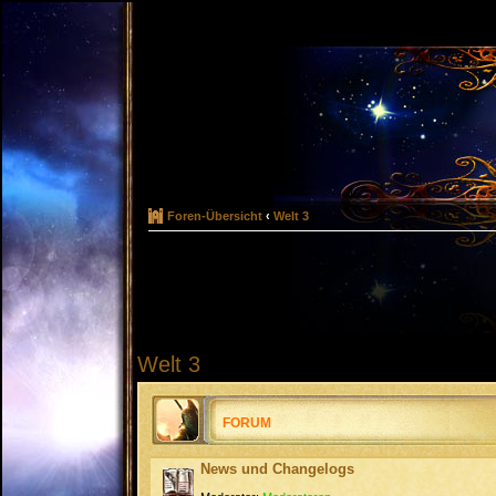
Foren-Übersicht
‹
Welt 3
Welt 3
FORUM
News und Changelogs