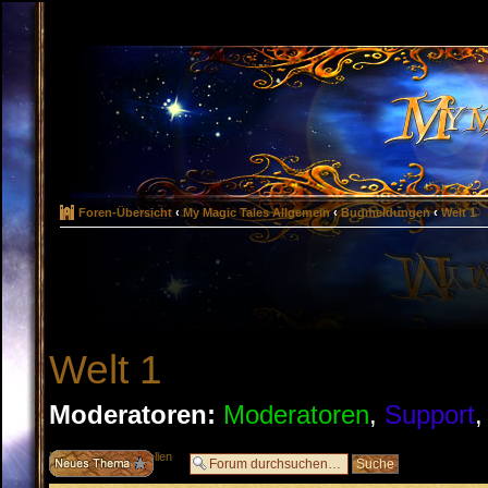
Foren-Übersicht
‹
My Magic Tales Allgemein
‹
Bugmeldungen
‹
Welt 1
Welt 1
Moderatoren:
Moderatoren
,
Support
Neues Thema erstellen