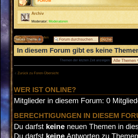
FORUM
Archiv
Moderator:
Moderatoren
Neues Thema erstellen
In diesem Forum gibt es keine Themen
Themen der letzten Zeit anzeigen:
Zurück zu Foren-Übersicht
WER IST ONLINE?
Mitglieder in diesem Forum: 0 Mitglie
BERECHTIGUNGEN IN DIESEM FO
Du darfst
keine
neuen Themen in dies
Du darfst
keine
Antworten zu Themen 