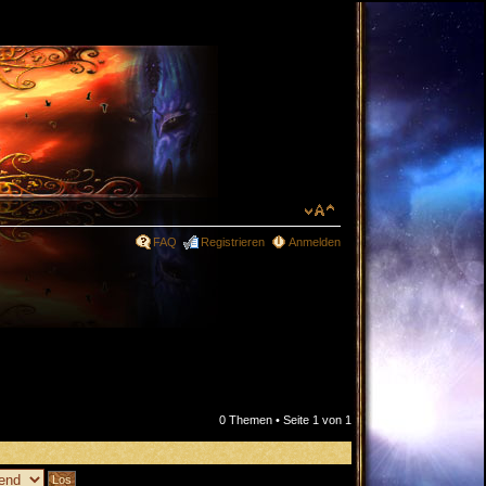
FAQ
Registrieren
Anmelden
0 Themen • Seite
1
von
1