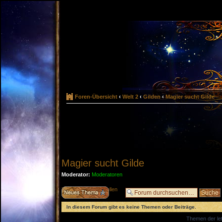
Foren-Übersicht
‹
Welt 2
‹
Gilden
‹
Magier sucht Gilde
Magier sucht Gilde
Moderator:
Moderatoren
Neues Thema erstellen
In diesem Forum gibt es keine Themen oder Beiträge.
Themen der let