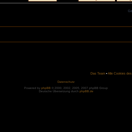
Ge
Das Team
•
Alle Cookies de
Datenschutz
Powered by
phpBB
© 2000, 2002, 2005, 2007 phpBB Group
Deutsche Übersetzung durch
phpBB.de