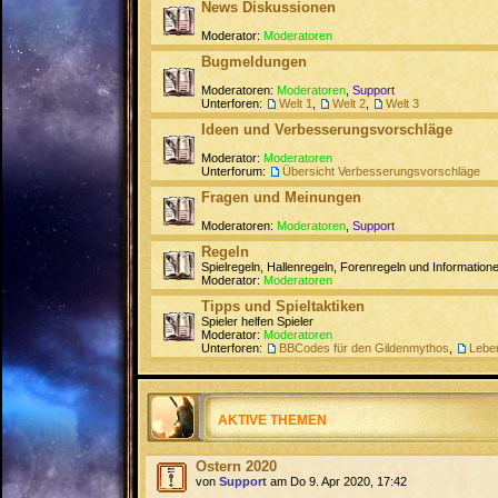
News Diskussionen
Moderator:
Moderatoren
Bugmeldungen
Moderatoren:
Moderatoren
,
Support
Unterforen:
Welt 1
,
Welt 2
,
Welt 3
Ideen und Verbesserungsvorschläge
Moderator:
Moderatoren
Unterforum:
Übersicht Verbesserungsvorschläge
Fragen und Meinungen
Moderatoren:
Moderatoren
,
Support
Regeln
Spielregeln, Hallenregeln, Forenregeln und Informati
Moderator:
Moderatoren
Tipps und Spieltaktiken
Spieler helfen Spieler
Moderator:
Moderatoren
Unterforen:
BBCodes für den Gildenmythos
,
Lebe
AKTIVE THEMEN
Ostern 2020
von
Support
am Do 9. Apr 2020, 17:42