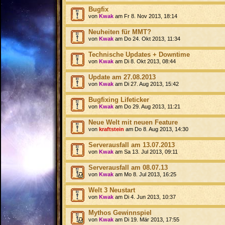
Bugfix
von
Kwak
am Fr 8. Nov 2013, 18:14
Neuheiten für MMT?
von
Kwak
am Do 24. Okt 2013, 11:34
Technische Updates + Downtime
von
Kwak
am Di 8. Okt 2013, 08:44
Update am 27.08.2013
von
Kwak
am Di 27. Aug 2013, 15:42
Bugfixing Lifeticker
von
Kwak
am Do 29. Aug 2013, 11:21
Neue Welt mit neuen Feature
von
kraftstein
am Do 8. Aug 2013, 14:30
Serverausfall am 13.07.2013
von
Kwak
am Sa 13. Jul 2013, 09:11
Serverausfall am 08.07.13
von
Kwak
am Mo 8. Jul 2013, 16:25
Welt 3 Neustart
von
Kwak
am Di 4. Jun 2013, 10:37
Mythos Gewinnspiel
von
Kwak
am Di 19. Mär 2013, 17:55