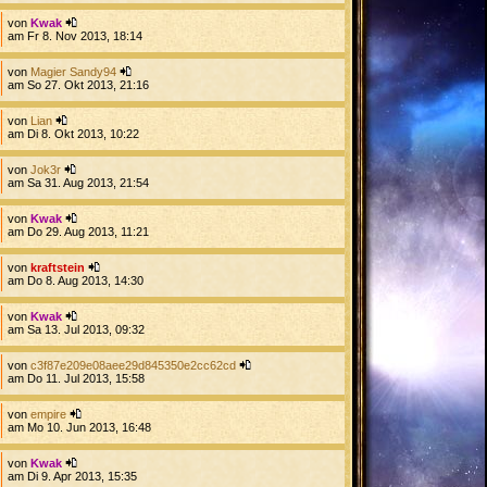
von
Kwak
am Fr 8. Nov 2013, 18:14
von
Magier Sandy94
am So 27. Okt 2013, 21:16
von
Lian
am Di 8. Okt 2013, 10:22
von
Jok3r
am Sa 31. Aug 2013, 21:54
von
Kwak
am Do 29. Aug 2013, 11:21
von
kraftstein
am Do 8. Aug 2013, 14:30
von
Kwak
am Sa 13. Jul 2013, 09:32
von
c3f87e209e08aee29d845350e2cc62cd
am Do 11. Jul 2013, 15:58
von
empire
am Mo 10. Jun 2013, 16:48
von
Kwak
am Di 9. Apr 2013, 15:35