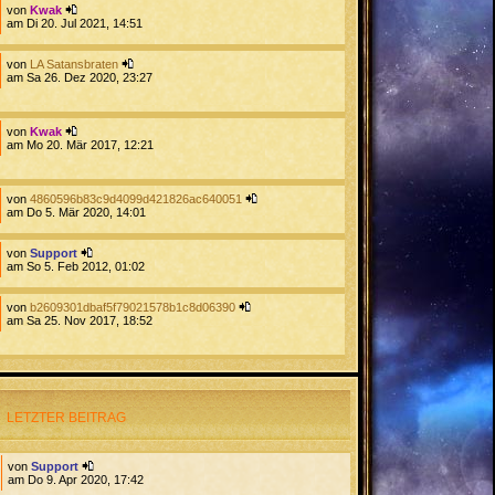
von
Kwak
am Di 20. Jul 2021, 14:51
von
LA Satansbraten
am Sa 26. Dez 2020, 23:27
von
Kwak
am Mo 20. Mär 2017, 12:21
von
4860596b83c9d4099d421826ac640051
am Do 5. Mär 2020, 14:01
von
Support
am So 5. Feb 2012, 01:02
von
b2609301dbaf5f79021578b1c8d06390
am Sa 25. Nov 2017, 18:52
LETZTER BEITRAG
von
Support
am Do 9. Apr 2020, 17:42