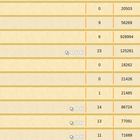
0
20503
9
56269
6
928994
23
125261
1
2
3
0
18262
0
21426
1
21485
14
86724
1
2
13
77091
1
2
11
71689
1
2