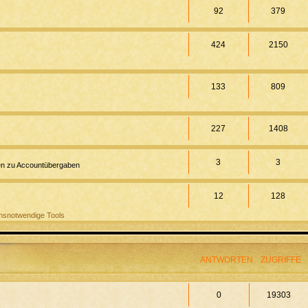
92
379
424
2150
133
809
227
1408
3
3
onen zu Accountübergaben
12
128
nsnotwendige Tools
ANTWORTEN
ZUGRIFFE
0
19303