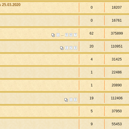
 25.03.2020
0
18207
0
16761
62
375899
...
1
5
6
7
20
110951
1
2
3
4
31425
1
22486
1
20890
19
112406
1
2
5
37950
9
55453