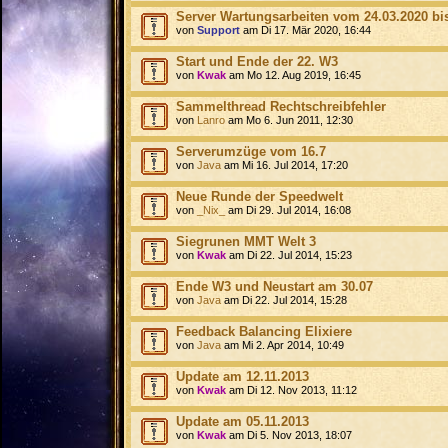
Server Wartungsarbeiten vom 24.03.2020 bis
von
Support
am Di 17. Mär 2020, 16:44
Start und Ende der 22. W3
von
Kwak
am Mo 12. Aug 2019, 16:45
Sammelthread Rechtschreibfehler
von
Lanro
am Mo 6. Jun 2011, 12:30
Serverumzüge vom 16.7
von
Java
am Mi 16. Jul 2014, 17:20
Neue Runde der Speedwelt
von
_Nix_
am Di 29. Jul 2014, 16:08
Siegrunen MMT Welt 3
von
Kwak
am Di 22. Jul 2014, 15:23
Ende W3 und Neustart am 30.07
von
Java
am Di 22. Jul 2014, 15:28
Feedback Balancing Elixiere
von
Java
am Mi 2. Apr 2014, 10:49
Update am 12.11.2013
von
Kwak
am Di 12. Nov 2013, 11:12
Update am 05.11.2013
von
Kwak
am Di 5. Nov 2013, 18:07