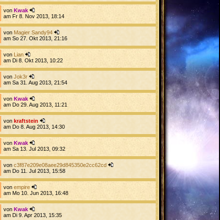
von
Kwak
am Fr 8. Nov 2013, 18:14
von
Magier Sandy94
am So 27. Okt 2013, 21:16
von
Lian
am Di 8. Okt 2013, 10:22
von
Jok3r
am Sa 31. Aug 2013, 21:54
von
Kwak
am Do 29. Aug 2013, 11:21
von
kraftstein
am Do 8. Aug 2013, 14:30
von
Kwak
am Sa 13. Jul 2013, 09:32
von
c3f87e209e08aee29d845350e2cc62cd
am Do 11. Jul 2013, 15:58
von
empire
am Mo 10. Jun 2013, 16:48
von
Kwak
am Di 9. Apr 2013, 15:35