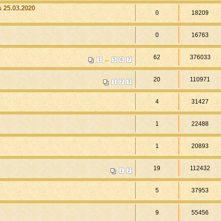
 25.03.2020
0
18209
0
16763
62
376033
...
1
5
6
7
20
110971
1
2
3
4
31427
1
22488
1
20893
19
112432
1
2
5
37953
9
55456