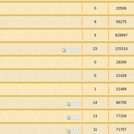
0
20506
9
56275
6
928997
23
125314
1
2
3
0
18266
0
21428
1
21489
14
86750
1
2
13
77109
1
2
11
71707
1
2