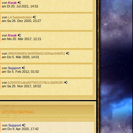
von
Kwak
am Di 20. Jul 2021, 14:51
von
LA Satansbraten
am Sa 26. Dez 2020, 23:27
von
Kwak
am Mo 20. Mär 2017, 12:21
von
4860596b83c9d4099d421826ac640051
am Do 5. Mär 2020, 14:01
von
Support
am So 5. Feb 2012, 01:02
von
b2609301dbaf5f79021578b1c8d06390
am Sa 25. Nov 2017, 18:52
LETZTER BEITRAG
von
Support
am Do 9. Apr 2020, 17:42