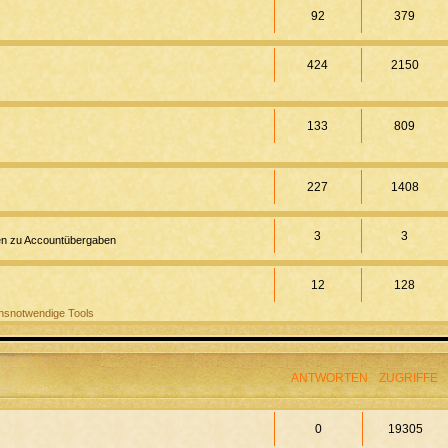
92
379
424
2150
133
809
227
1408
3
3
onen zu Accountübergaben
12
128
nsnotwendige Tools
ANTWORTEN
ZUGRIFFE
0
19305