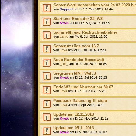
Server Wartungsarbeiten vom 24.03.2020 bis
von
Support
am Di 17. Mär 2020, 16:44
Start und Ende der 22. W3
von
Kwak
am Mo 12. Aug 2019, 16:45
Sammelthread Rechtschreibfehler
von
Lanro
am Mo 6. Jun 2011, 12:30
Serverumzüge vom 16.7
von
Java
am Mi 16. Jul 2014, 17:20
Neue Runde der Speedwelt
von
_Nix_
am Di 29. Jul 2014, 16:08
Siegrunen MMT Welt 3
von
Kwak
am Di 22. Jul 2014, 15:23
Ende W3 und Neustart am 30.07
von
Java
am Di 22. Jul 2014, 15:28
Feedback Balancing Elixiere
von
Java
am Mi 2. Apr 2014, 10:49
Update am 12.11.2013
von
Kwak
am Di 12. Nov 2013, 11:12
Update am 05.11.2013
von
Kwak
am Di 5. Nov 2013, 18:07