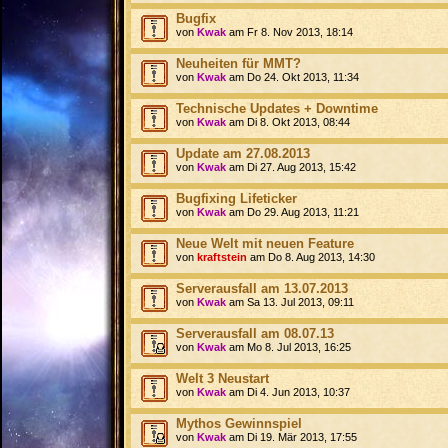
Bugfix
von
Kwak
am Fr 8. Nov 2013, 18:14
Neuheiten für MMT?
von
Kwak
am Do 24. Okt 2013, 11:34
Technische Updates + Downtime
von
Kwak
am Di 8. Okt 2013, 08:44
Update am 27.08.2013
von
Kwak
am Di 27. Aug 2013, 15:42
Bugfixing Lifeticker
von
Kwak
am Do 29. Aug 2013, 11:21
Neue Welt mit neuen Feature
von
kraftstein
am Do 8. Aug 2013, 14:30
Serverausfall am 13.07.2013
von
Kwak
am Sa 13. Jul 2013, 09:11
Serverausfall am 08.07.13
von
Kwak
am Mo 8. Jul 2013, 16:25
Welt 3 Neustart
von
Kwak
am Di 4. Jun 2013, 10:37
Mythos Gewinnspiel
von
Kwak
am Di 19. Mär 2013, 17:55