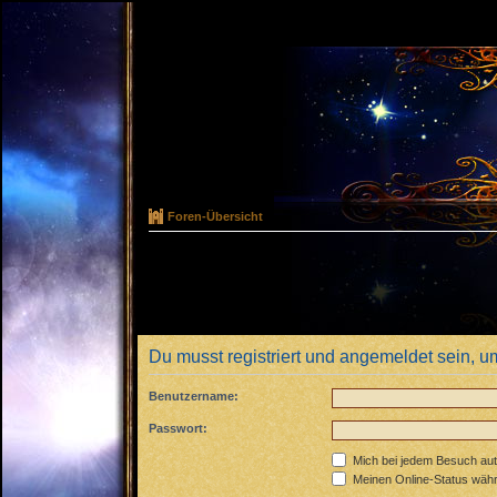
Foren-Übersicht
Du musst registriert und angemeldet sein, u
Benutzername:
Passwort:
Mich bei jedem Besuch au
Meinen Online-Status währ