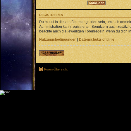
REGISTRIEREN
Du musst in diesem Forum registriert sein, um dich anmel
Administration kann registrierten Benutzern auch zusätz
beachte auch die jeweiligen Forenregeln, wenn du dich 
Nutzungsbedingungen
|
Datenschutzrichtlinie
Registrieren
Foren-Übersicht