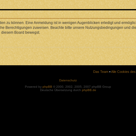
den zu können. Eine Anmeldung ist in wenigen Augenblicken erledigt und ermöglicht
liche Berechtigungen zuweisen. Beachte bitte unsere Nutzungsbedingungen und die 
in diesem Board bewegst.
Das Team
•
Alle Cookies de
Datenschutz
Powered by
phpBB
© 2000, 2002, 2005, 2007 phpBB Group
Deutsche Übersetzung durch
phpBB.de