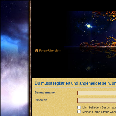
Foren-Übersicht
Du musst registriert und angemeldet sein, u
Benutzername:
Passwort:
Mich bei jedem Besuch au
Meinen Online-Status währ