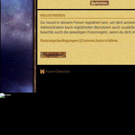
REGISTRIEREN
Du musst in diesem Forum registriert sein, um dich anmel
Administration kann registrierten Benutzern auch zusätz
beachte auch die jeweiligen Forenregeln, wenn du dich 
Nutzungsbedingungen
|
Datenschutzrichtlinie
Registrieren
Foren-Übersicht