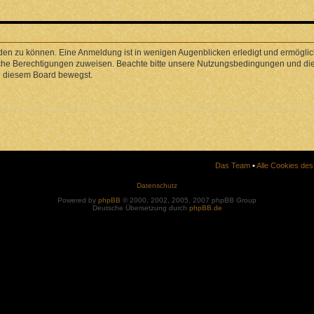
den zu können. Eine Anmeldung ist in wenigen Augenblicken erledigt und ermöglicht
liche Berechtigungen zuweisen. Beachte bitte unsere Nutzungsbedingungen und die 
in diesem Board bewegst.
Das Team
•
Alle Cookies de
Datenschutz
Powered by
phpBB
© 2000, 2002, 2005, 2007 phpBB Group
Deutsche Übersetzung durch
phpBB.de