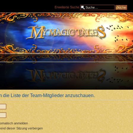
Erweiterte Suche
m die Liste der Team-Mitglieder anzuschauen.
tomatisch anmelden
end dieser Sitzung verbergen