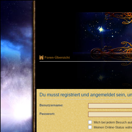
Foren-Übersicht
Du musst registriert und angemeldet sein, u
Benutzername:
Passwort:
Mich bei jedem Besuch au
Meinen Online-Status währ