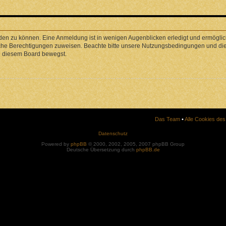
den zu können. Eine Anmeldung ist in wenigen Augenblicken erledigt und ermöglicht
liche Berechtigungen zuweisen. Beachte bitte unsere Nutzungsbedingungen und die 
in diesem Board bewegst.
Das Team
•
Alle Cookies de
Datenschutz
Powered by
phpBB
© 2000, 2002, 2005, 2007 phpBB Group
Deutsche Übersetzung durch
phpBB.de