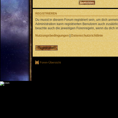
REGISTRIEREN
Du musst in diesem Forum registriert sein, um dich anmel
Administration kann registrierten Benutzern auch zusätz
beachte auch die jeweiligen Forenregeln, wenn du dich 
Nutzungsbedingungen
|
Datenschutzrichtlinie
Registrieren
Foren-Übersicht