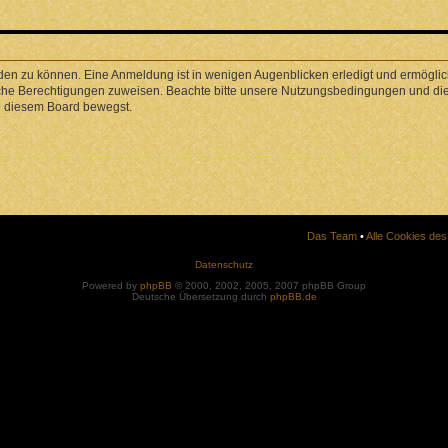
den zu können. Eine Anmeldung ist in wenigen Augenblicken erledigt und ermöglicht
liche Berechtigungen zuweisen. Beachte bitte unsere Nutzungsbedingungen und die 
in diesem Board bewegst.
Das Team
•
Alle Cookies de
Datenschutz
Powered by
phpBB
© 2000, 2002, 2005, 2007 phpBB Group
Deutsche Übersetzung durch
phpBB.de