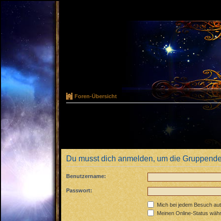
Foren-Übersicht
Du musst dich anmelden, um die Gruppende
Benutzername:
Passwort:
Mich bei jedem Besuch au
Meinen Online-Status währ