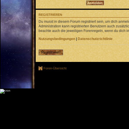
REGISTRIEREN
Du musst in diesem Forum registriert sein, um dich anmel
Administration kann registrierten Benutzern auch zusätz
beachte auch die jeweiligen Forenregeln, wenn du dich 
Nutzungsbedingungen
|
Datenschutzrichtlinie
Registrieren
Foren-Übersicht