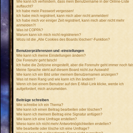
Wie kann ich verhindern, dass mein Benutzername in der Online-Liste
auftaucht?
Ich habe mein Passwort vergessen!
Ich habe mich registriert, kann mich aber nicht anmelden!
Ich habe mich vor einiger Zeit registriert, kann mich aber nicht mehr
anmelden?!
Was ist COPPA?
Warum kann ich mich nicht registrieren?
Wozu ist die „Alle Cookies des Boards löschen“-Funktion?
Benutzerpräferenzen und -einstellungen
Wie kann ich meine Einstellungen ändern?
Die Forenuhr geht falsch!
Ich habe die Zeitzone eingestellt, aber die Forenuhr geht immer noch fal
Meine Sprache steht auf diesem Board nicht zur Auswahl!
Wie kann ich ein Bild unter meinem Benutzernamen anzeigen?
Was ist mein Rang und wie kann ich ihn ändern?
Wenn ich bei einem Benutzer auf den E-Mail-Link klicke, werde ich
aufgefordert, mich anzumelden.
Beiträge schreiben
Wie schreibe ich ein Thema?
Wie kann ich einen Beitrag bearbeiten oder löschen?
Wie kann ich meinem Beitrag eine Signatur anfügen?
Wie kann ich eine Umfrage erstellen?
Wieso kann ich nicht mehr Antwortmöglichkeiten erstellen?
Wie bearbeite oder lösche ich eine Umfrage?