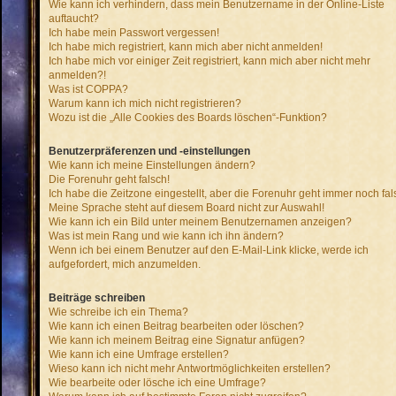
Wie kann ich verhindern, dass mein Benutzername in der Online-Liste
auftaucht?
Ich habe mein Passwort vergessen!
Ich habe mich registriert, kann mich aber nicht anmelden!
Ich habe mich vor einiger Zeit registriert, kann mich aber nicht mehr
anmelden?!
Was ist COPPA?
Warum kann ich mich nicht registrieren?
Wozu ist die „Alle Cookies des Boards löschen“-Funktion?
Benutzerpräferenzen und -einstellungen
Wie kann ich meine Einstellungen ändern?
Die Forenuhr geht falsch!
Ich habe die Zeitzone eingestellt, aber die Forenuhr geht immer noch fal
Meine Sprache steht auf diesem Board nicht zur Auswahl!
Wie kann ich ein Bild unter meinem Benutzernamen anzeigen?
Was ist mein Rang und wie kann ich ihn ändern?
Wenn ich bei einem Benutzer auf den E-Mail-Link klicke, werde ich
aufgefordert, mich anzumelden.
Beiträge schreiben
Wie schreibe ich ein Thema?
Wie kann ich einen Beitrag bearbeiten oder löschen?
Wie kann ich meinem Beitrag eine Signatur anfügen?
Wie kann ich eine Umfrage erstellen?
Wieso kann ich nicht mehr Antwortmöglichkeiten erstellen?
Wie bearbeite oder lösche ich eine Umfrage?