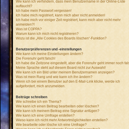
Wie kann ich verhindern, dass mein Benutzername in der Online-Liste
auftaucht?
Ich habe mein Passwort vergessen!
Ich habe mich registriert, kann mich aber nicht anmelden!
Ich habe mich vor einiger Zeit registriert, kann mich aber nicht mehr
anmelden?!
Was ist COPPA?
Warum kann ich mich nicht registrieren?
Wozu ist die „Alle Cookies des Boards löschen“-Funktion?
Benutzerpräferenzen und -einstellungen
Wie kann ich meine Einstellungen ändern?
Die Forenuhr geht falsch!
Ich habe die Zeitzone eingestellt, aber die Forenuhr geht immer noch fal
Meine Sprache steht auf diesem Board nicht zur Auswahl!
Wie kann ich ein Bild unter meinem Benutzernamen anzeigen?
Was ist mein Rang und wie kann ich ihn ändern?
Wenn ich bei einem Benutzer auf den E-Mail-Link klicke, werde ich
aufgefordert, mich anzumelden.
Beiträge schreiben
Wie schreibe ich ein Thema?
Wie kann ich einen Beitrag bearbeiten oder löschen?
Wie kann ich meinem Beitrag eine Signatur anfügen?
Wie kann ich eine Umfrage erstellen?
Wieso kann ich nicht mehr Antwortmöglichkeiten erstellen?
Wie bearbeite oder lösche ich eine Umfrage?